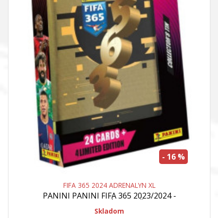
- 16 %
FIFA 365 2024 ADRENALYN XL
PANINI
PANINI FIFA 365 2023/2024 -
ADRENALYN - PLECHOVÁ KRABIČKA (PMINI TIN
OCKET)
Skladom