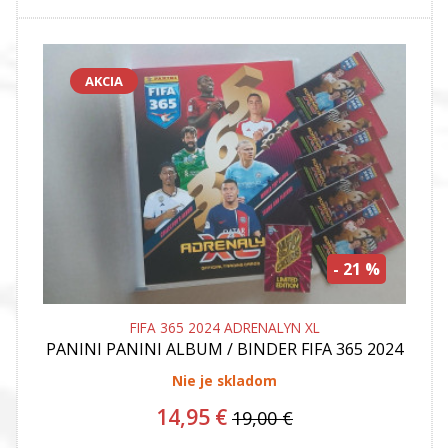
AKCIA
- 21 %
FIFA 365 2024 ADRENALYN XL
PANINI
PANINI ALBUM / BINDER FIFA 365 2024
ADRENALYN XL + 5 X BALICEK KARIET +
LIMITED EDITION AKCIA
Nie je skladom
14,95 €
19,00 €