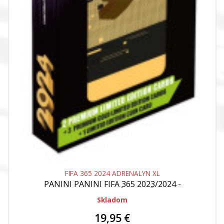
FIFA 365 2024 ADRENALYN XL
PANINI
PANINI FIFA 365 2023/2024 -
ADRENALYN - PLECHOVÁ KRABIČKA (PENCIL
TIN )
Skladom
19,95 €