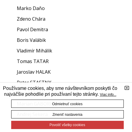
Marko Daňo
Zdeno Chára
Pavol Demitra
Boris Valábik
Vladimír Mihálik
Tomas TATAR
Jaroslav HALAK
Peter STASTNY
Používame cookies, aby sme návštevníkom poskytli čo
Stan MIKITA
najväčšie pohodlie pri používaní tejto stránky.
Viac info...
Marian GABORIK
Odmietnuť cookies
Andrej Sekera
Zmeniť nastavenia
Alexander OVECHKIN
Povoliť všetky cookies