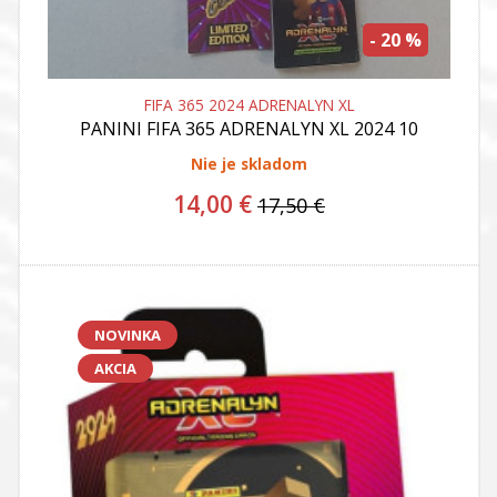
- 20 %
FIFA 365 2024 ADRENALYN XL
PANINI
FIFA 365 ADRENALYN XL 2024 10
BALICKOV+ 1 GRATIS + LIMITED EDITION
GRATIS !!!!
Nie je skladom
14,00 €
17,50 €
NOVINKA
AKCIA