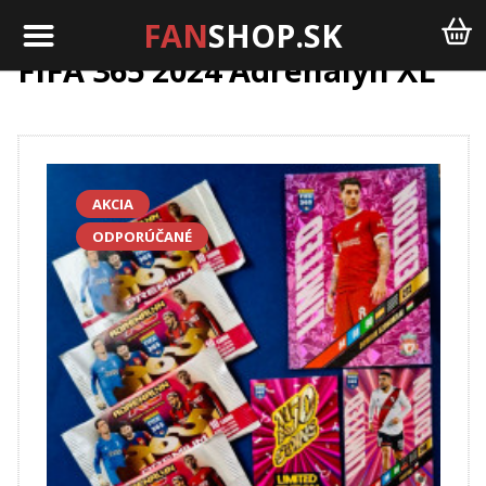
FAN
SHOP.SK
FIFA 365 2024 Adrenalyn XL
AKCIA
ODPORÚČANÉ