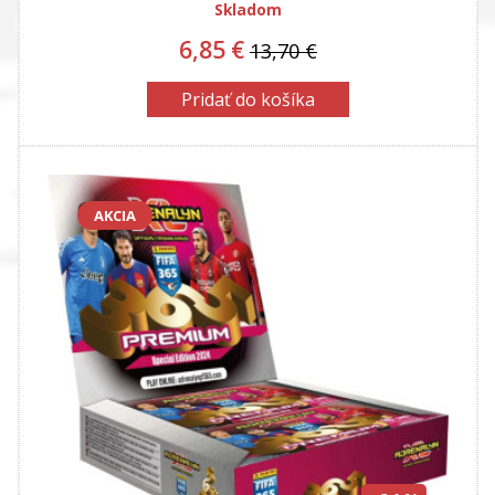
COURTOIS + VINI JR.
Skladom
6,85 €
13,70 €
Pridať do košíka
AKCIA