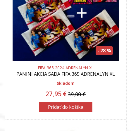
- 28 %
FIFA 365 2024 ADRENALYN XL
PANINI
AKCIA SADA FIFA 365 ADRENALYN XL
PREMIUM 5 + 1 BAL + 2 KARTY LIMITED
EDITION + XXL LIMITED GRATIS !!
Skladom
27,95 €
39,00 €
Pridať do košíka