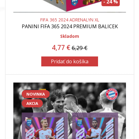
- 24 %
FIFA 365 2024 ADRENALYN XL
PANINI
FIFA 365 2024 PREMIUM BALICEK
ADRENALYN XL- 10 KARIET
Skladom
4,77 €
6,29 €
Pridať do košíka
NOVINKA
AKCIA