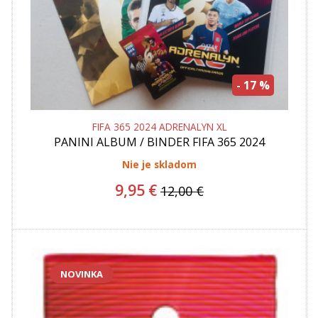
- 17 %
FIFA 365 2024 ADRENALYN XL
PANINI
ALBUM / BINDER FIFA 365 2024
ADRENALYN XL + 1 BALICEK KARIET AKCIA
Nie je skladom
9,95 €
12,00 €
NOVINKA